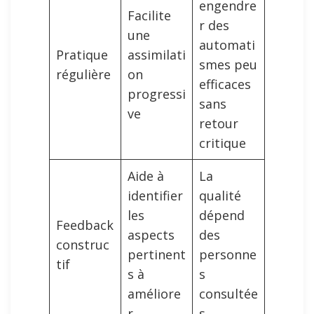
engendre
Facilite
r des
une
automati
Pratique
assimilati
smes peu
régulière
on
efficaces
progressi
sans
ve
retour
critique
Aide à
La
identifier
qualité
les
dépend
Feedback
aspects
des
construc
pertinent
personne
tif
s à
s
améliore
consultée
r
s