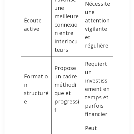
Nécessite
une
une
meilleure
Écoute
attention
connexio
active
vigilante
n entre
et
interlocu
régulière
teurs
Requiert
Propose
un
Formatio
un cadre
investiss
n
méthodi
ement en
structuré
que et
temps et
e
progressi
parfois
f
financier
Peut