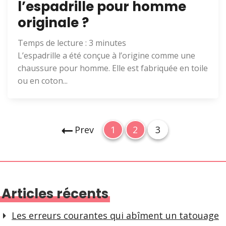
l’espadrille pour homme
originale ?
Temps de lecture :
3
minutes
L’espadrille a été conçue à l’origine comme une
chaussure pour homme. Elle est fabriquée en toile
ou en coton...
P
P
P
P
Prev
1
2
3
a
a
a
a
g
g
g
g
e
e
e
i
Articles récents
n
a
Les erreurs courantes qui abîment un tatouage